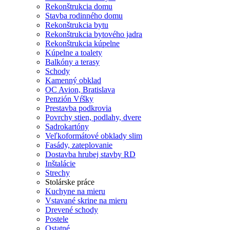
Rekonštrukcia domu
Stavba rodinného domu
Rekonštrukcia bytu
Rekonštrukcia bytového jadra
Rekonštrukcia kúpelne
Kúpelne a toalety
Balkóny a terasy
Schody
Kamenný obklad
OC Avion, Bratislava
Penzión Vŕšky
Prestavba podkrovia
Povrchy stien, podlahy, dvere
Sadrokartóny
Veľkoformátové obklady slim
Fasády, zateplovanie
Dostavba hrubej stavby RD
Inštalácie
Strechy
Stolárske práce
Kuchyne na mieru
Vstavané skrine na mieru
Drevené schody
Postele
Ostatné