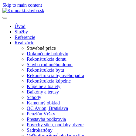
Skip to main content
Úvod
Služby
Referencie
Realizácie
Stavebné práce
Dokončenie holobytu
Rekonštrukcia domu
Stavba rodinného domu
Rekonštrukcia bytu
Rekonštrukcia bytového jadra
Rekonštrukcia kúpelne
Kúpelne a toalety
Balkóny a terasy
Schody
Kamenný obklad
OC Avion, Bratislava
Penzión Vŕšky
Prestavba podkrovia
Povrchy stien, podlahy, dvere
Sadrokartóny
Veľkoformátové obklady slim